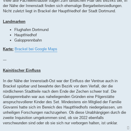
Viele alte Fachwerkhäuser tragen zum ländlichen Flair des Bezirks bei, in
der Nähe der Innenstadt finden sich ehemalige Bergarbeitersiedlungen.
Nicht zuletzt liegt in Brackel der Hauptfriedhof der Stadt Dortmund.
Landmarken
Flughafen Dortmund
Hauptfriedhof
Galopprennbahn
Karte:
Brackel bei Google Maps
---
Kainitischer Einfluss
In der Nähe der Innenstadt-Ost war der Einfluss der Ventrue auch in
Brackel spürbar und bewahrte den Bezirk vor dem Verfall, der die
nördlicheren Stadtteile nach dem Ende der Zechen schwer traf. Die
Galopprennbahn war aus naheliegenden Gründen eine Pilgerstätte
anspruchsvollerer Kinder des Set. Mindestens ein Mitglied der Familie
Giovanni hatte sich im Bereich des Hauptfriedhofs niedergelassen, um
unheiligen Forschungen nachzugehen. Ob diese Unabhängigen durch die
zweite Inquisition umgekommen sind, ob sie 2022 ebenfalls
verschwunden sind oder ob sie sich nur verborgen halten, ist unklar.