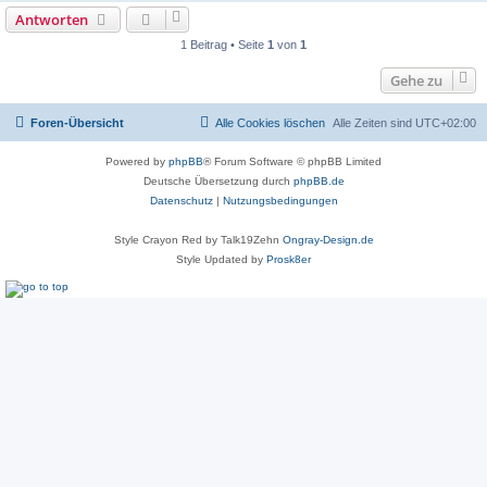
Antworten
1 Beitrag • Seite
1
von
1
Gehe zu
Foren-Übersicht
Alle Cookies löschen
Alle Zeiten sind
UTC+02:00
Powered by
phpBB
® Forum Software © phpBB Limited
Deutsche Übersetzung durch
phpBB.de
Datenschutz
|
Nutzungsbedingungen
Style Crayon Red by Talk19Zehn
Ongray-Design.de
Style Updated by
Prosk8er