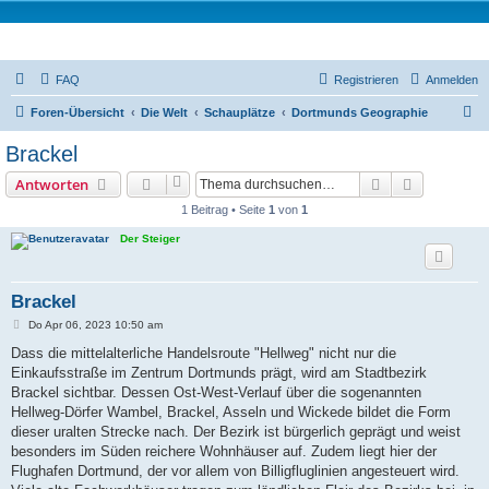
Tremonia Noctu
FAQ
Registrieren
Anmelden
S
Foren-Übersicht
Die Welt
Schauplätze
Dortmunds Geographie
u
Brackel
c
Suche
Erweiterte
Antworten
h
1 Beitrag • Seite
1
von
1
e
Der Steiger
Brackel
B
Do Apr 06, 2023 10:50 am
e
i
Dass die mittelalterliche Handelsroute "Hellweg" nicht nur die
t
Einkaufsstraße im Zentrum Dortmunds prägt, wird am Stadtbezirk
r
a
Brackel sichtbar. Dessen Ost-West-Verlauf über die sogenannten
g
Hellweg-Dörfer Wambel, Brackel, Asseln und Wickede bildet die Form
dieser uralten Strecke nach. Der Bezirk ist bürgerlich geprägt und weist
besonders im Süden reichere Wohnhäuser auf. Zudem liegt hier der
Flughafen Dortmund, der vor allem von Billigfluglinien angesteuert wird.