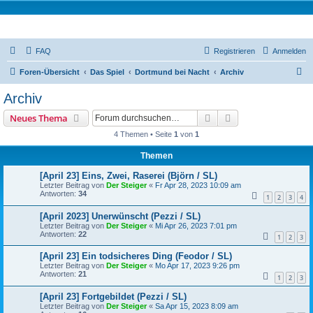
Tremonia Noctu
FAQ
Registrieren
Anmelden
S
Foren-Übersicht
Das Spiel
Dortmund bei Nacht
Archiv
u
Archiv
c
Suche
Erweiterte Suche
Neues Thema
h
4 Themen • Seite
1
von
1
e
Themen
[April 23] Eins, Zwei, Raserei (Björn / SL)
Letzter Beitrag von
Der Steiger
«
Fr Apr 28, 2023 10:09 am
Antworten:
34
1
2
3
4
[April 2023] Unerwünscht (Pezzi / SL)
Letzter Beitrag von
Der Steiger
«
Mi Apr 26, 2023 7:01 pm
Antworten:
22
1
2
3
[April 23] Ein todsicheres Ding (Feodor / SL)
Letzter Beitrag von
Der Steiger
«
Mo Apr 17, 2023 9:26 pm
Antworten:
21
1
2
3
[April 23] Fortgebildet (Pezzi / SL)
Letzter Beitrag von
Der Steiger
«
Sa Apr 15, 2023 8:09 am