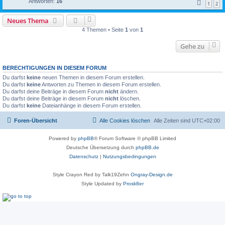
Antworten:
16
1
2
Neues Thema
4 Themen • Seite
1
von
1
Gehe zu
BERECHTIGUNGEN IN DIESEM FORUM
Du darfst
keine
neuen Themen in diesem Forum erstellen.
Du darfst
keine
Antworten zu Themen in diesem Forum erstellen.
Du darfst deine Beiträge in diesem Forum
nicht
ändern.
Du darfst deine Beiträge in diesem Forum
nicht
löschen.
Du darfst
keine
Dateianhänge in diesem Forum erstellen.
Foren-Übersicht
Alle Cookies löschen
Alle Zeiten sind
UTC+02:00
Powered by
phpBB
® Forum Software © phpBB Limited
Deutsche Übersetzung durch
phpBB.de
Datenschutz
|
Nutzungsbedingungen
Style Crayon Red by Talk19Zehn
Ongray-Design.de
Style Updated by
Prosk8er