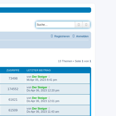
Suche
Erweiterte Suche
Registrieren
Anmelden
13 Themen • Seite
1
von
1
ZUGRIFFE
LETZTER BEITRAG
von
Der Steiger
73498
Mi Apr 05, 2023 8:41 pm
von
Der Steiger
174552
Do Apr 06, 2023 12:20 pm
von
Der Steiger
61621
Do Apr 06, 2023 12:01 pm
von
Der Steiger
61509
Do Apr 06, 2023 11:43 am