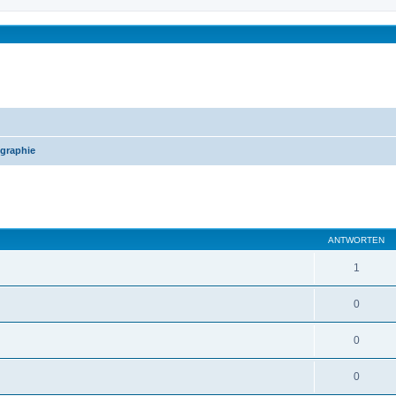
graphie
eiterte Suche
ANTWORTEN
1
0
0
0