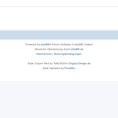
Powered by
phpBB
® Forum Software © phpBB Limited
Deutsche Übersetzung durch
phpBB.de
Datenschutz
|
Nutzungsbedingungen
Style Crayon Red by Talk19Zehn
Ongray-Design.de
Style Updated by
Prosk8er