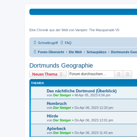
Tremonia Noctu
Eine Chronik aus der Welt von Vampire: The Masquerade V5
Schnellzugriff
FAQ
Foren-Übersicht
Die Welt
Schauplätze
Dortmunds Geo
Dortmunds Geographie
Suche
Erw
Neues Thema
THEMEN
Das nächtliche Dortmund (Überblick)
von
Der Steiger
»
Mi Apr 05, 2023 6:56 pm
Hombruch
von
Der Steiger
»
Do Apr 06, 2023 12:20 pm
Hörde
von
Der Steiger
»
Do Apr 06, 2023 12:01 pm
Aplerbeck
von
Der Steiger
»
Do Apr 06, 2023 11:43 am