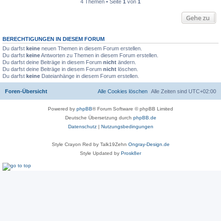
4 Themen • Seite
1
von
1
Gehe zu
BERECHTIGUNGEN IN DIESEM FORUM
Du darfst
keine
neuen Themen in diesem Forum erstellen.
Du darfst
keine
Antworten zu Themen in diesem Forum erstellen.
Du darfst deine Beiträge in diesem Forum
nicht
ändern.
Du darfst deine Beiträge in diesem Forum
nicht
löschen.
Du darfst
keine
Dateianhänge in diesem Forum erstellen.
Foren-Übersicht
Alle Cookies löschen
Alle Zeiten sind
UTC+02:00
Powered by
phpBB
® Forum Software © phpBB Limited
Deutsche Übersetzung durch
phpBB.de
Datenschutz
|
Nutzungsbedingungen
Style Crayon Red by Talk19Zehn
Ongray-Design.de
Style Updated by
Prosk8er