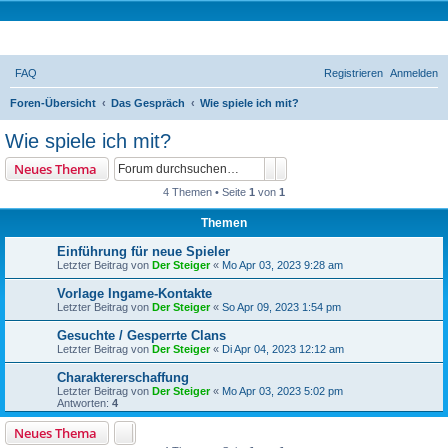
Tremonia Noctu
FAQ
Registrieren
Anmelden
S
Foren-Übersicht
Das Gespräch
Wie spiele ich mit?
u
Wie spiele ich mit?
c
Suche
Erweiterte Suche
Neues Thema
h
4 Themen • Seite
1
von
1
e
Themen
Einführung für neue Spieler
Letzter Beitrag von
Der Steiger
«
Mo Apr 03, 2023 9:28 am
Vorlage Ingame-Kontakte
Letzter Beitrag von
Der Steiger
«
So Apr 09, 2023 1:54 pm
Gesuchte / Gesperrte Clans
Letzter Beitrag von
Der Steiger
«
Di Apr 04, 2023 12:12 am
Charaktererschaffung
Letzter Beitrag von
Der Steiger
«
Mo Apr 03, 2023 5:02 pm
Antworten:
4
Neues Thema