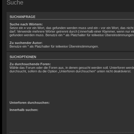
Suche
SUCHANFRAGE
Suche nach Wörtern:
Setze ein
+
vor ein Wort, das gefunden werden muss und ein
-
vor ein Wort, das nich
darf. Verwende mehrere Wörter getrennt durch
|
innerhalb einer Klammer, wenn nur ei
gefunden werden muss. Benutze ein * als Platzhalter für teilweise Übereinstimmungen
Zu suchender Autor:
Benutze ein * als Platzhalter für teilweise Übereinstimmungen.
SUCHOPTIONEN
Zu durchsuchende Foren:
Wähle das Forum oder die Foren aus, in denen gesucht werden soll. Unterforen werd
durchsucht, sofern du die Option „Unterforen durchsuchen“ unten nicht deaktivierst.
Unterforen durchsuchen:
Innerhalb suchen: