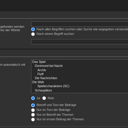
t gefunden werden
Nach allen Begriffen suchen oder Suche wie angegeben verwend
nes der Wörter
.
Nach einem Begriff suchen
en automatisch mit
Ja
Nein
Betreff und Text der Beiträge
Nur im Text der Beiträge
Nur im Betreff der Themen
Nur im ersten Beitrag der Themen