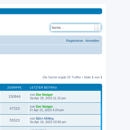
Suche
Erweiterte Suche
Registrieren
Anmelden
Die Suche ergab 25 Treffer • Seite
1
von
1
ZUGRIFFE
LETZTER BEITRAG
von
Der Steiger
150944
Sa Apr 29, 2023 11:15 pm
von
Der Steiger
47310
Fr Apr 21, 2023 4:24 pm
von
Björn Mölling
55523
So Apr 16, 2023 10:56 pm