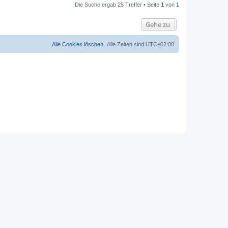
Die Suche ergab 25 Treffer • Seite
1
von
1
Gehe zu
Alle Cookies löschen
Alle Zeiten sind
UTC+02:00