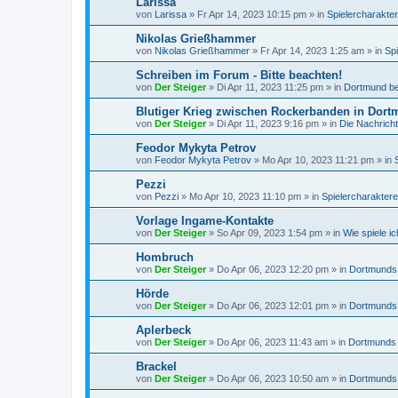
Larissa
von
Larissa
»
Fr Apr 14, 2023 10:15 pm
» in
Spielercharakte
Nikolas Grießhammer
von
Nikolas Grießhammer
»
Fr Apr 14, 2023 1:25 am
» in
Sp
Schreiben im Forum - Bitte beachten!
von
Der Steiger
»
Di Apr 11, 2023 11:25 pm
» in
Dortmund be
Blutiger Krieg zwischen Rockerbanden in Dort
von
Der Steiger
»
Di Apr 11, 2023 9:16 pm
» in
Die Nachrich
Feodor Mykyta Petrov
von
Feodor Mykyta Petrov
»
Mo Apr 10, 2023 11:21 pm
» in
Pezzi
von
Pezzi
»
Mo Apr 10, 2023 11:10 pm
» in
Spielercharakter
Vorlage Ingame-Kontakte
von
Der Steiger
»
So Apr 09, 2023 1:54 pm
» in
Wie spiele ic
Hombruch
von
Der Steiger
»
Do Apr 06, 2023 12:20 pm
» in
Dortmunds
Hörde
von
Der Steiger
»
Do Apr 06, 2023 12:01 pm
» in
Dortmunds
Aplerbeck
von
Der Steiger
»
Do Apr 06, 2023 11:43 am
» in
Dortmunds
Brackel
von
Der Steiger
»
Do Apr 06, 2023 10:50 am
» in
Dortmunds