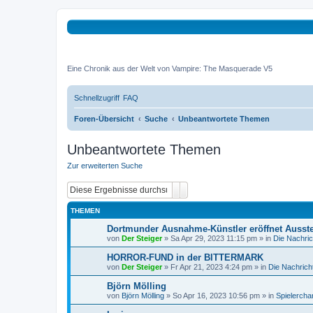
Tremonia Noctu
Eine Chronik aus der Welt von Vampire: The Masquerade V5
Schnellzugriff
FAQ
Foren-Übersicht
Suche
Unbeantwortete Themen
Unbeantwortete Themen
Zur erweiterten Suche
Suche
Erweiterte Suche
THEMEN
Dortmunder Ausnahme-Künstler eröffnet Ausst
von
Der Steiger
»
Sa Apr 29, 2023 11:15 pm
» in
Die Nachri
HORROR-FUND in der BITTERMARK
von
Der Steiger
»
Fr Apr 21, 2023 4:24 pm
» in
Die Nachrich
Björn Mölling
von
Björn Mölling
»
So Apr 16, 2023 10:56 pm
» in
Spielercha