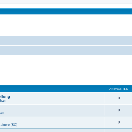
ANTWORTEN
ellung
0
chten
0
ten
0
raktere (SC)