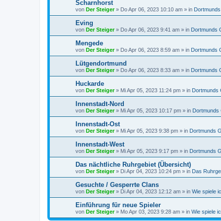
Scharnhorst
von
Der Steiger
»
Do Apr 06, 2023 10:10 am
» in
Dortmunds
Eving
von
Der Steiger
»
Do Apr 06, 2023 9:41 am
» in
Dortmunds 
Mengede
von
Der Steiger
»
Do Apr 06, 2023 8:59 am
» in
Dortmunds 
Lütgendortmund
von
Der Steiger
»
Do Apr 06, 2023 8:33 am
» in
Dortmunds 
Huckarde
von
Der Steiger
»
Mi Apr 05, 2023 11:24 pm
» in
Dortmunds 
Innenstadt-Nord
von
Der Steiger
»
Mi Apr 05, 2023 10:17 pm
» in
Dortmunds 
Innenstadt-Ost
von
Der Steiger
»
Mi Apr 05, 2023 9:38 pm
» in
Dortmunds G
Innenstadt-West
von
Der Steiger
»
Mi Apr 05, 2023 9:17 pm
» in
Dortmunds G
Das nächtliche Ruhrgebiet (Übersicht)
von
Der Steiger
»
Di Apr 04, 2023 10:24 pm
» in
Das Ruhrge
Gesuchte / Gesperrte Clans
von
Der Steiger
»
Di Apr 04, 2023 12:12 am
» in
Wie spiele i
Einführung für neue Spieler
von
Der Steiger
»
Mo Apr 03, 2023 9:28 am
» in
Wie spiele i