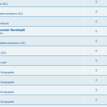
0
re (SC)
0
ielercharaktere (SC)
0
i Nacht
munder Nordstadt
0
ten
0
Spielercharaktere (SC)
0
e (SC)
0
h mit?
0
 Geographie
0
 Geographie
0
 Geographie
0
 Geographie