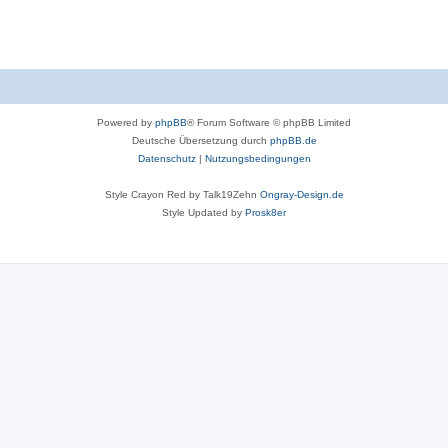
Powered by
phpBB
® Forum Software © phpBB Limited
Deutsche Übersetzung durch
phpBB.de
Datenschutz
|
Nutzungsbedingungen
Style Crayon Red by Talk19Zehn
Ongray-Design.de
Style Updated by
Prosk8er