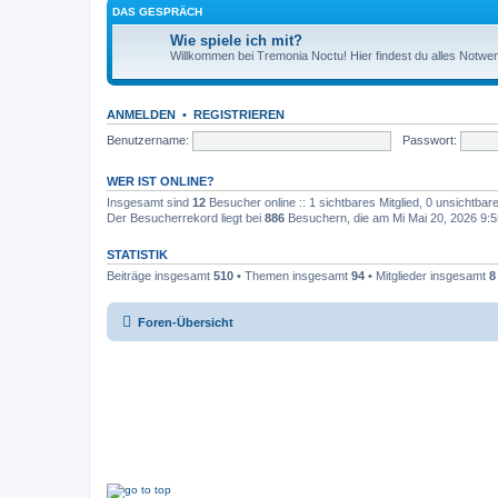
DAS GESPRÄCH
Wie spiele ich mit?
Willkommen bei Tremonia Noctu! Hier findest du alles Notwend
ANMELDEN
•
REGISTRIEREN
Benutzername:
Passwort:
WER IST ONLINE?
Insgesamt sind
12
Besucher online :: 1 sichtbares Mitglied, 0 unsichtba
Der Besucherrekord liegt bei
886
Besuchern, die am Mi Mai 20, 2026 9:55
STATISTIK
Beiträge insgesamt
510
• Themen insgesamt
94
• Mitglieder insgesamt
8
Foren-Übersicht