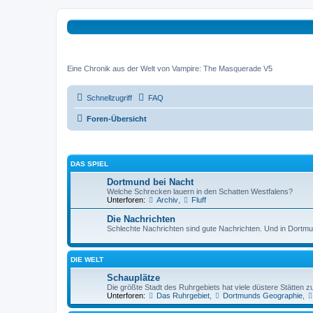
Tremonia Noctu
Eine Chronik aus der Welt von Vampire: The Masquerade V5
Schnellzugriff
FAQ
Foren-Übersicht
DAS SPIEL
Dortmund bei Nacht
Welche Schrecken lauern in den Schatten Westfalens?
Unterforen:
Archiv
,
Fluff
Die Nachrichten
Schlechte Nachrichten sind gute Nachrichten. Und in Dortmun
DIE WELT
Schauplätze
Die größte Stadt des Ruhrgebiets hat viele düstere Stätten zu
Unterforen:
Das Ruhrgebiet
,
Dortmunds Geographie
,