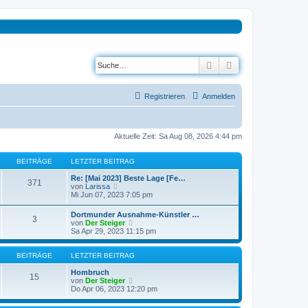
Suche
Erweiterte Suche
Registrieren
Anmelden
Aktuelle Zeit: Sa Aug 08, 2026 4:44 pm
BEITRÄGE
LETZTER BEITRAG
Re: [Mai 2023] Beste Lage [Fe…
371
N
von
Larissa
e
Mi Jun 07, 2023 7:05 pm
u
e
Dortmunder Ausnahme-Künstler …
3
s
N
von
Der Steiger
t
e
Sa Apr 29, 2023 11:15 pm
e
u
r
e
B
s
BEITRÄGE
LETZTER BEITRAG
e
t
i
e
Hombruch
15
t
r
N
von
Der Steiger
r
B
e
Do Apr 06, 2023 12:20 pm
a
e
u
g
i
e