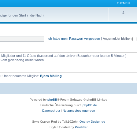
THEMEN
4
ige für den Start in die Nacht.
Ich habe mein Passwort vergessen
|
Angemeldet bleiben
re Mitglieder und 11 Gäste (basierend auf den aktiven Besuchern der letzten 5 Minuten)
 am gleichzeitig online waren.
• Unser neuestes Mitglied:
Björn Mölling
Powered by
phpBB
® Forum Software © phpBB Limited
Deutsche Übersetzung durch
phpBB.de
Datenschutz
|
Nutzungsbedingungen
Style Crayon Red by Talk19Zehn
Ongray-Design.de
Style Updated by
Prosk8er