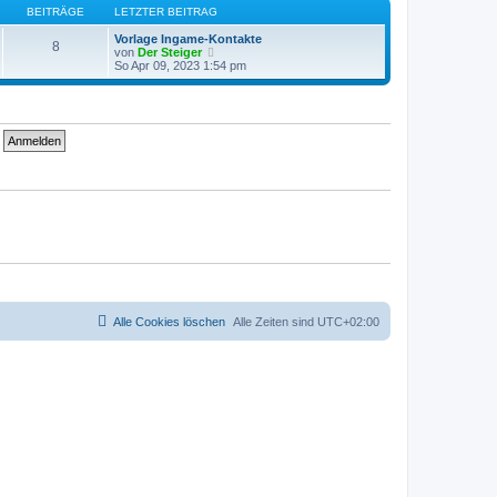
t
s
BEITRÄGE
LETZTER BEITRAG
r
t
a
e
Vorlage Ingame-Kontakte
8
g
r
N
von
Der Steiger
B
e
So Apr 09, 2023 1:54 pm
e
u
i
e
t
s
r
t
a
e
g
r
B
e
i
t
r
a
g
Alle Cookies löschen
Alle Zeiten sind
UTC+02:00